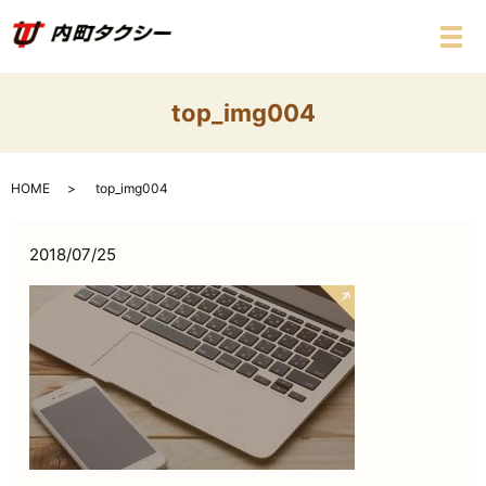
メ
top_img004
HOME
top_img004
2018/07/25