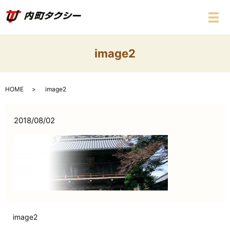
メ
image2
HOME
image2
2018/08/02
image2