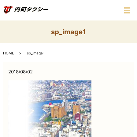
メ
sp_image1
HOME
sp_image1
2018/08/02