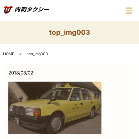
メ
top_img003
HOME
top_img003
2018/08/02