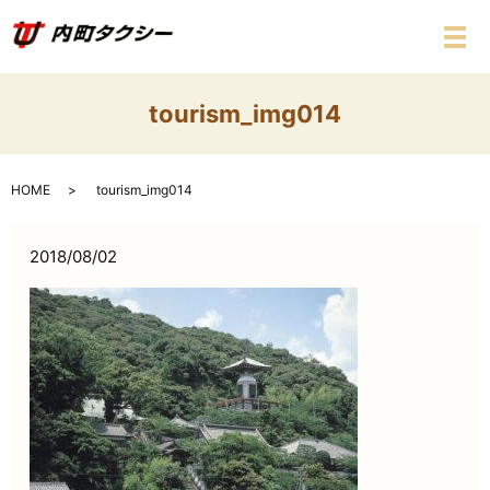
メ
tourism_img014
HOME
tourism_img014
2018/08/02