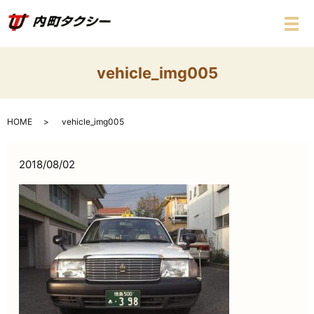
メ
vehicle_img005
HOME
vehicle_img005
2018/08/02